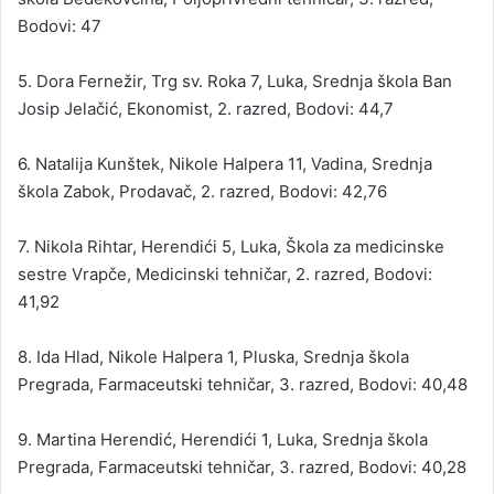
Bodovi: 47
Kristina Kelemen , Krajska 36, Krajska Ves, Veterinarska škola, Veterinarski
razred, Bodovi: 50,84
5. Dora Fernežir, Trg sv. Roka 7, Luka, Srednja škola Ban
Josip Jelačić, Ekonomist, 2. razred, Bodovi: 44,7
Ida Hlad, Nikole Halpera 1, Pluska, Srednja škola Pregrada, Farmaceutski t
Bodovi: 40,48
6. Natalija Kunštek, Nikole Halpera 11, Vadina, Srednja
škola Zabok, Prodavač, 2. razred, Bodovi: 42,76
Dora Fernežir, Trg sv. Roka 7, Luka, Srednja škola Ban Josip Jelačić, Ekonom
Bodovi: 44,7
7. Nikola Rihtar, Herendići 5, Luka, Škola za medicinske
sestre Vrapče, Medicinski tehničar, 2. razred, Bodovi:
41,92
8. Ida Hlad, Nikole Halpera 1, Pluska, Srednja škola
Pregrada, Farmaceutski tehničar, 3. razred, Bodovi: 40,48
9. Martina Herendić, Herendići 1, Luka, Srednja škola
Pregrada, Farmaceutski tehničar, 3. razred, Bodovi: 40,28