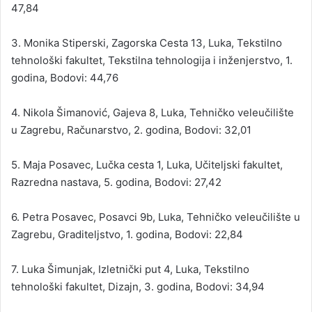
(
47,84
s
r
3. Monika Stiperski, Zagorska Cesta 13, Luka, Tekstilno
e
tehnološki fakultet, Tekstilna tehnologija i inženjerstvo, 1.
d
godina, Bodovi: 44,76
n
j
4. Nikola Šimanović, Gajeva 8, Luka, Tehničko veleučilište
o
u Zagrebu, Računarstvo, 2. godina, Bodovi: 32,01
š
k
5. Maja Posavec, Lučka cesta 1, Luka, Učiteljski fakultet,
o
Razredna nastava, 5. godina, Bodovi: 27,42
l
s
6. Petra Posavec, Posavci 9b, Luka, Tehničko veleučilište u
k
Zagrebu, Graditeljstvo, 1. godina, Bodovi: 22,84
e
)
7. Luka Šimunjak, Izletnički put 4, Luka, Tekstilno
s
tehnološki fakultet, Dizajn, 3. godina, Bodovi: 34,94
t