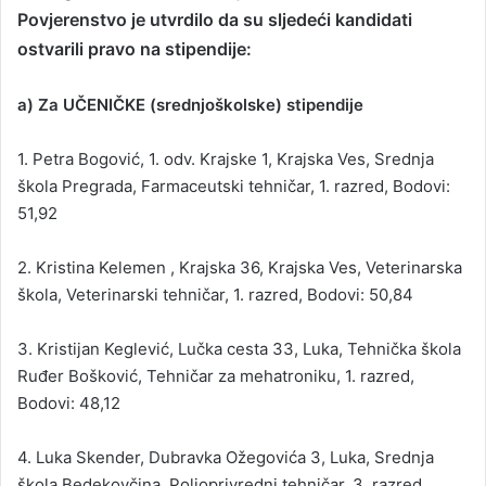
Povjerenstvo je utvrdilo da su sljedeći kandidati
Natalija Kunštek, Nikole Halpera 11, Vadina, Srednja škola Zabok, Prodava
ostvarili pravo na stipendije:
Bodovi: 42,76
a) Za UČENIČKE (srednjoškolske) stipendije
Martina Herendić, Herendići 1, Luka, Srednja škola Pregrada, Farmaceutski
razred, Bodovi: 40,28
1. Petra Bogović, 1. odv. Krajske 1, Krajska Ves, Srednja
škola Pregrada, Farmaceutski tehničar, 1. razred, Bodovi:
Nikola Herendić, Herendići 1, Luka, Željeznička tehnička škola Zagreb, Rač
51,92
4. razred,
2. Kristina Kelemen , Krajska 36, Krajska Ves, Veterinarska
Luka Skender, Dubravka Ožegovića 3, Luka, Srednja škola Bedekovčina, Po
škola, Veterinarski tehničar, 1. razred, Bodovi: 50,84
tehničar, 3. razred, Bodovi: 47
3. Kristijan Keglević, Lučka cesta 33, Luka, Tehnička škola
Kristijan Keglević, Lučka cesta 33, Luka, Tehnička škola Ruđer Bošković, Te
Ruđer Bošković, Tehničar za mehatroniku, 1. razred,
mehatroniku, 1. razred, Bodovi: 48,12
Bodovi: 48,12
Nikola Rihtar, Herendići 5, Luka, Škola za medicinske sestre Vrapče, Medici
4. Luka Skender, Dubravka Ožegovića 3, Luka, Srednja
razred, Bodovi: 41,92
škola Bedekovčina, Poljoprivredni tehničar, 3. razred,