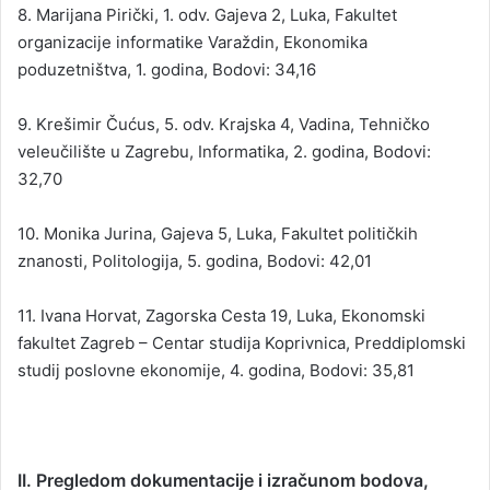
i
8. Marijana Pirički, 1. odv. Gajeva 2, Luka, Fakultet
p
organizacije informatike Varaždin, Ekonomika
e
poduzetništva, 1. godina, Bodovi: 34,16
n
d
9. Krešimir Čućus, 5. odv. Krajska 4, Vadina, Tehničko
i
veleučilište u Zagrebu, Informatika, 2. godina, Bodovi:
j
32,70
e
:
10. Monika Jurina, Gajeva 5, Luka, Fakultet političkih
znanosti, Politologija, 5. godina, Bodovi: 42,01
11. Ivana Horvat, Zagorska Cesta 19, Luka, Ekonomski
fakultet Zagreb – Centar studija Koprivnica, Preddiplomski
Petra Bogović, 1. odv. Krajske 1, Krajska Ves, Srednja škola Pregrada, Far
studij poslovne ekonomije, 4. godina, Bodovi: 35,81
1. razred, Bodovi: 51,92
Marina Cvetković, Posavci 11, Luka, Srednja škola Pregrada, Farmaceutski
razred, Bodovi: 36,92
II. Pregledom dokumentacije i izračunom bodova,