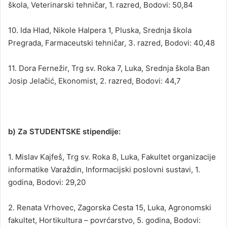
škola, Veterinarski tehničar, 1. razred, Bodovi: 50,84
10. Ida Hlad, Nikole Halpera 1, Pluska, Srednja škola
Pregrada, Farmaceutski tehničar, 3. razred, Bodovi: 40,48
11. Dora Fernežir, Trg sv. Roka 7, Luka, Srednja škola Ban
Josip Jelačić, Ekonomist, 2. razred, Bodovi: 44,7
a)
Z
a
U
b) Za STUDENTSKE stipendije:
Č
E
1. Mislav Kajfeš, Trg sv. Roka 8, Luka, Fakultet organizacije
N
informatike Varaždin, Informacijski poslovni sustavi, 1.
I
godina, Bodovi: 29,20
Č
K
2. Renata Vrhovec, Zagorska Cesta 15, Luka, Agronomski
E
fakultet, Hortikultura – povrćarstvo, 5. godina, Bodovi: