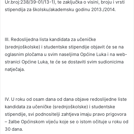
Ur.broj:238/39-01/13-1), te zaključka o visini, broju i vrsti
stipendija za školsku/akademsku godinu 2013./2014.
III. Redoslijedna lista kandidata za učeničke
(srednjoškolske) i studentske stipendije objavit će se na
oglasnim pločama u svim naseljima Općine Luka i na web-
stranici Općine Luka, te će se dostaviti svim sudionicima
natječaja.
Mislav Kajfeš, Trg sv. Roka 8, Luka, Fakultet organizacije informatike Vara
poslovni sustavi, 1. godina, Bodovi: 29,20
IV. U roku od osam dana od dana objave redoslijedne liste
Renata Vrhovec, Zagorska Cesta 15, Luka, Agronomski fakultet, Hortikult
kandidata za učeničke (srednjoškolske) i studentske
stipendije, svi podnositelji zahtjeva imaju pravo prigovora
5. godina, Bodovi: 47,84
– žalbe Općinskom vijeću koje se o istom očituje u roku od
Monika Stiperski, Zagorska Cesta 13, Luka, Tekstilno tehnološki fakultet, 
30 dana.
tehnologija i inženjerstvo, 1. godina, Bodovi: 44,76