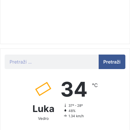
Nikola Šimanović, Gajeva 8, Luka, Tehničko veleučilište u Zagrebu, Računa
Bodovi: 32,01
Maja Posavec, Lučka cesta 1, Luka, Učiteljski fakultet, Razredna nastava, 
27,42
Petra Posavec, Posavci 9b, Luka, Tehničko veleučilište u Zagrebu, Graditelj
Pretraži
Bodovi: 22,84
Luka Šimunjak, Izletnički put 4, Luka, Tekstilno tehnološki fakultet, Dizajn
34
℃
34,94
Marijana Pirički, 1. odv. Gajeva 2, Luka, Fakultet organizacije informatike
Luka
37º - 28º
Ekonomika poduzetništva, 1. godina, Bodovi: 34,16
48%
1.34 km/h
Vedro
Krešimir Čućus, 5. odv. Krajska 4, Vadina, Tehničko veleučilište u Zagrebu,
godina, Bodovi: 32,70