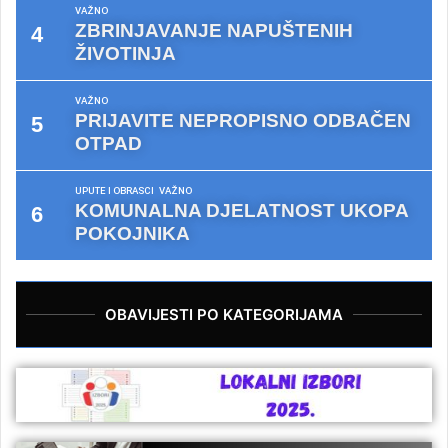
VAŽNO
ZBRINJAVANJE NAPUŠTENIH
ŽIVOTINJA
VAŽNO
PRIJAVITE NEPROPISNO ODBAČEN
OTPAD
UPUTE I OBRASCI
VAŽNO
KOMUNALNA DJELATNOST UKOPA
POKOJNIKA
OBAVIJESTI PO KATEGORIJAMA