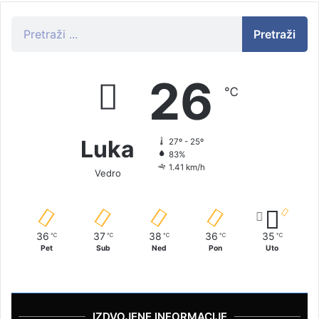
Pretraži
26
℃
Luka
27º - 25º
83%
1.41 km/h
Vedro
36
37
38
36
35
℃
℃
℃
℃
℃
Pet
Sub
Ned
Pon
Uto
IZDVOJENE INFORMACIJE