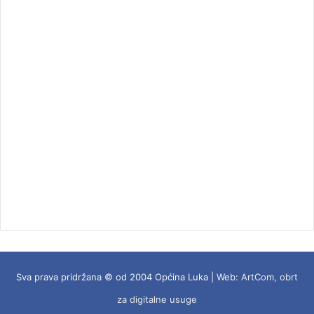
Sva prava pridržana © od 2004 Općina Luka | Web:
ArtCom, obrt
za digitalne usuge