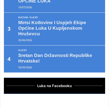
OPĆINE LUKA
10/07/2026
KULTURA
VIJESTI
Mirisi Kotlovine I Uspjeh Ekipe
Općine Luka U Kupljenskom
Hruševcu
02/06/2026
VIJESTI
Sretan Dan Državnosti Republike
Hrvatske!
30/05/2026
Luka na Facebooku