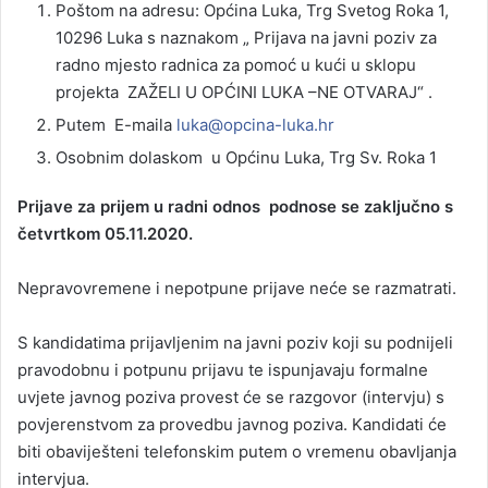
Poštom na adresu: Općina Luka, Trg Svetog Roka 1,
10296 Luka s naznakom „ Prijava na javni poziv za
radno mjesto radnica za pomoć u kući u sklopu
projekta ZAŽELI U OPĆINI LUKA –NE OTVARAJ“ .
Putem E-maila
luka@opcina-luka.hr
Osobnim dolaskom u Općinu Luka, Trg Sv. Roka 1
Prijave za prijem u radni odnos podnose se zaključno s
četvrtkom 05.11.2020.
Nepravovremene i nepotpune prijave neće se razmatrati.
S kandidatima prijavljenim na javni poziv koji su podnijeli
pravodobnu i potpunu prijavu te ispunjavaju formalne
uvjete javnog poziva provest će se razgovor (intervju) s
povjerenstvom za provedbu javnog poziva. Kandidati će
biti obaviješteni telefonskim putem o vremenu obavljanja
intervjua.