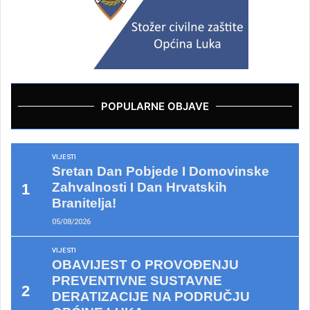
POPULARNE OBJAVE
VIJESTI
Sretan Dan Pobjede I Domovinske
Zahvalnosti I Dan Hrvatskih
Branitelja!
05/08/2026
VIJESTI
OBAVIJEST O PROVOĐENJU
PREVENTIVNE SUSTAVNE
DERATIZACIJE NA PODRUČJU