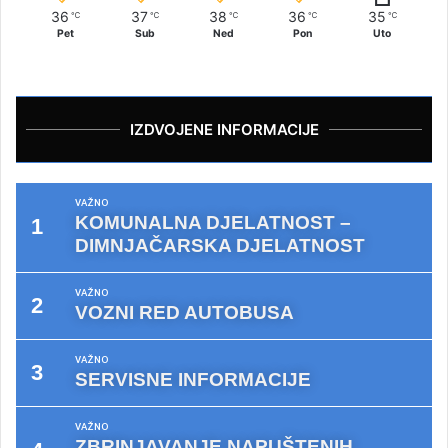
36
37
38
36
35
℃
℃
℃
℃
℃
Pet
Sub
Ned
Pon
Uto
IZDVOJENE INFORMACIJE
VAŽNO
KOMUNALNA DJELATNOST –
DIMNJAČARSKA DJELATNOST
VAŽNO
VOZNI RED AUTOBUSA
VAŽNO
SERVISNE INFORMACIJE
VAŽNO
ZBRINJAVANJE NAPUŠTENIH