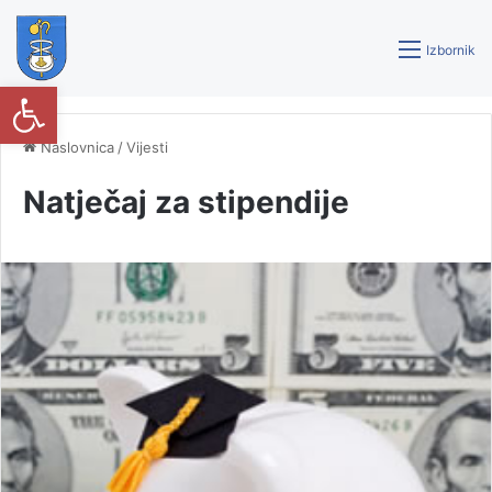
Izbornik
Open toolbar
Naslovnica
/
Vijesti
Natječaj za stipendije