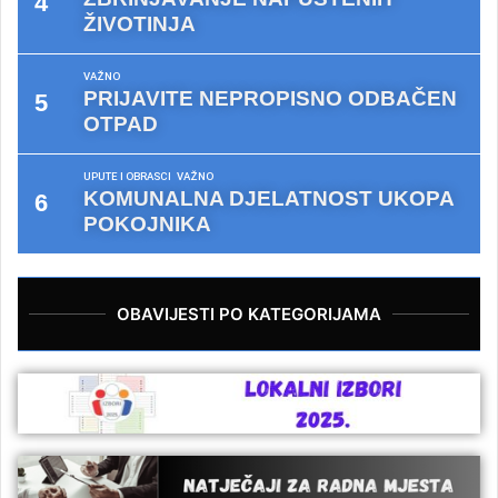
ŽIVOTINJA
VAŽNO
PRIJAVITE NEPROPISNO ODBAČEN
OTPAD
UPUTE I OBRASCI
VAŽNO
KOMUNALNA DJELATNOST UKOPA
POKOJNIKA
OBAVIJESTI PO KATEGORIJAMA