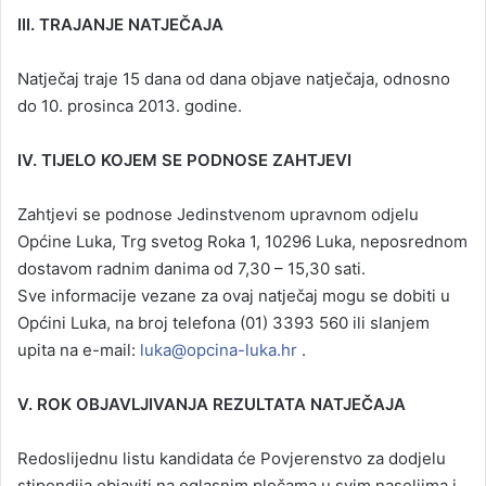
III. TRAJANJE NATJEČAJA
Natječaj traje 15 dana od dana objave natječaja, odnosno
do 10. prosinca 2013. godine.
IV. TIJELO KOJEM SE PODNOSE ZAHTJEVI
Zahtjevi se podnose Jedinstvenom upravnom odjelu
Općine Luka, Trg svetog Roka 1, 10296 Luka, neposrednom
dostavom radnim danima od 7,30 – 15,30 sati.
Sve informacije vezane za ovaj natječaj mogu se dobiti u
Općini Luka, na broj telefona (01) 3393 560 ili slanjem
upita na e-mail:
luka@opcina-luka.hr
.
V. ROK OBJAVLJIVANJA REZULTATA NATJEČAJA
Redoslijednu listu kandidata će Povjerenstvo za dodjelu
stipendija objaviti na oglasnim pločama u svim naseljima i