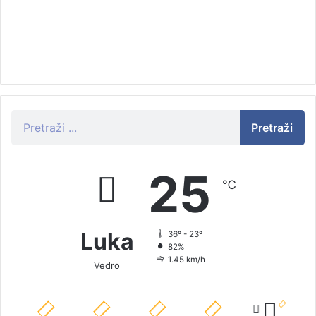
Pretraži
25
℃
Luka
36º - 23º
82%
1.45 km/h
Vedro