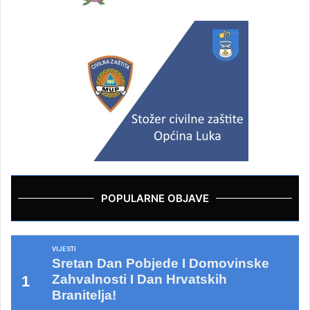
POPULARNE OBJAVE
VIJESTI
Sretan Dan Pobjede I Domovinske
Zahvalnosti I Dan Hrvatskih
Branitelja!