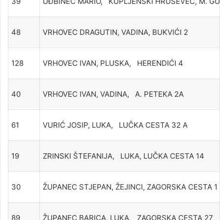
39
UĐBINEC MARIO, KUPLJENSKI HRUŠEVEC, M. GU
48
VRHOVEC DRAGUTIN, VADINA, BUKVIĆI 2
128
VRHOVEC IVAN, PLUSKA, HERENDIĆI 4
40
VRHOVEC IVAN, VADINA, A. PETEKA 2A
61
VURIĆ JOSIP, LUKA, LUČKA CESTA 32 A
19
ZRINSKI ŠTEFANIJA, LUKA, LUČKA CESTA 14
30
ŽUPANEC STJEPAN, ŽEJINCI, ZAGORSKA CESTA 1
89
ŽUPANEC BARICA, LUKA, ZAGORSKA CESTA 27