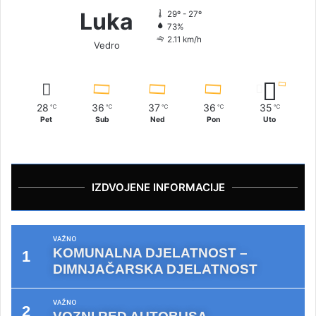
Luka
29º - 27º
73%
2.11 km/h
Vedro
28
36
37
36
35
℃
℃
℃
℃
℃
Pet
Sub
Ned
Pon
Uto
IZDVOJENE INFORMACIJE
VAŽNO
KOMUNALNA DJELATNOST –
DIMNJAČARSKA DJELATNOST
VAŽNO