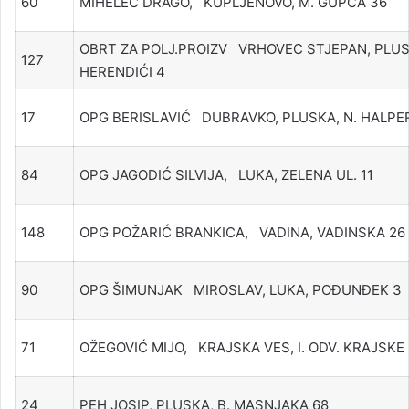
60
MIHELEC DRAGO, KUPLJENOVO, M. GUPCA 36
OBRT ZA POLJ.PROIZV VRHOVEC STJEPAN, PLUS
127
HERENDIĆI 4
17
OPG BERISLAVIĆ DUBRAVKO, PLUSKA, N. HALPE
84
OPG JAGODIĆ SILVIJA, LUKA, ZELENA UL. 11
148
OPG POŽARIĆ BRANKICA, VADINA, VADINSKA 26
90
OPG ŠIMUNJAK MIROSLAV, LUKA, POĐUNĐEK 3
71
OŽEGOVIĆ MIJO, KRAJSKA VES, I. ODV. KRAJSKE
24
PEH JOSIP, PLUSKA, B. MASNJAKA 68