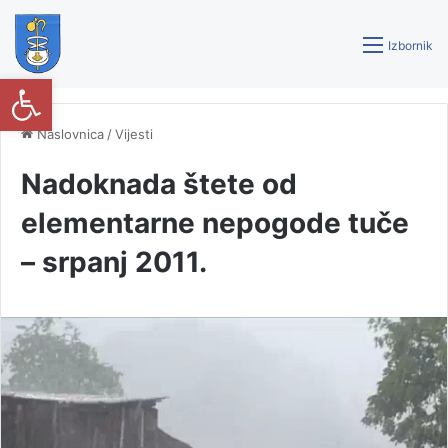
Izbornik
Open toolbar
Naslovnica
/
Vijesti
Nadoknada štete od
elementarne nepogode tuče
– srpanj 2011.