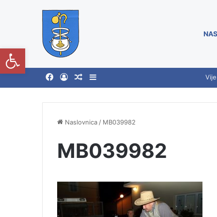
NAS
Open toolbar
Vije
Naslovnica
/
MB039982
MB039982