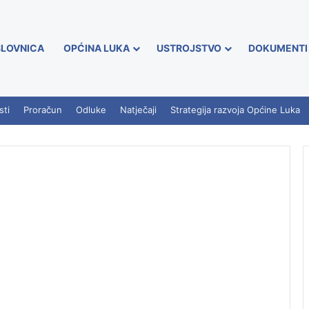
LOVNICA
OPĆINA LUKA
USTROJSTVO
DOKUMENTI
sti
Proračun
Odluke
Natječaji
Strategija razvoja Općine Luka