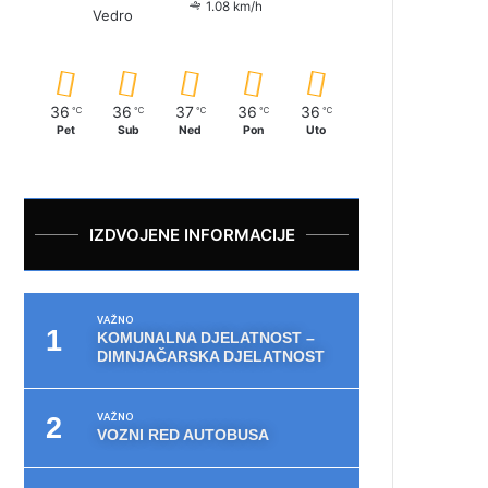
1.08 km/h
Vedro
36
36
37
36
36
℃
℃
℃
℃
℃
Pet
Sub
Ned
Pon
Uto
IZDVOJENE INFORMACIJE
VAŽNO
KOMUNALNA DJELATNOST –
DIMNJAČARSKA DJELATNOST
VAŽNO
VOZNI RED AUTOBUSA