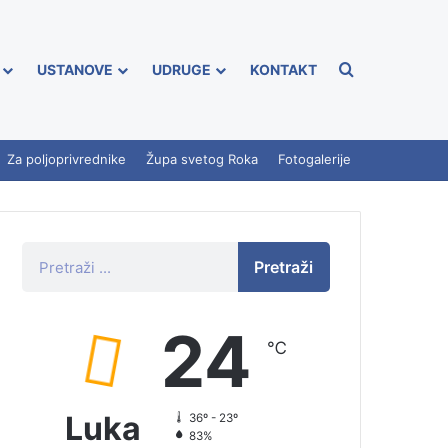
USTANOVE
UDRUGE
KONTAKT
Za poljoprivrednike
Župa svetog Roka
Fotogalerije
Pretraži
24
℃
Luka
36º - 23º
83%