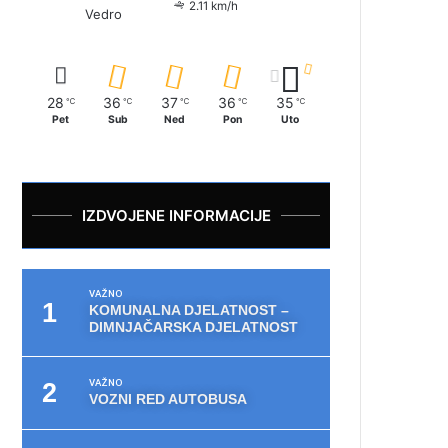
2.11 km/h
Vedro
28
36
37
36
35
℃
℃
℃
℃
℃
Pet
Sub
Ned
Pon
Uto
IZDVOJENE INFORMACIJE
VAŽNO
KOMUNALNA DJELATNOST –
DIMNJAČARSKA DJELATNOST
VAŽNO
VOZNI RED AUTOBUSA