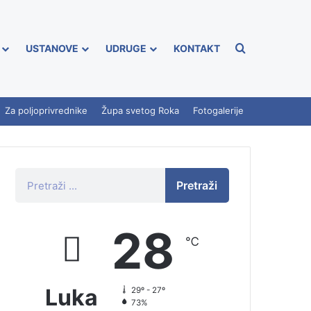
USTANOVE
UDRUGE
KONTAKT
Za poljoprivrednike
Župa svetog Roka
Fotogalerije
Pretraži
28
℃
Luka
29º - 27º
73%