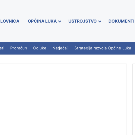
LOVNICA
OPĆINA LUKA
USTROJSTVO
DOKUMENTI
sti
Proračun
Odluke
Natječaji
Strategija razvoja Općine Luka