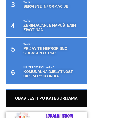
VAŽNO
SERVISNE INFORMACIJE
VAŽNO
ZBRINJAVANJE NAPUŠTENIH
ŽIVOTINJA
VAŽNO
PRIJAVITE NEPROPISNO
ODBAČEN OTPAD
UPUTE I OBRASCI
VAŽNO
KOMUNALNA DJELATNOST
UKOPA POKOJNIKA
OBAVIJESTI PO KATEGORIJAMA