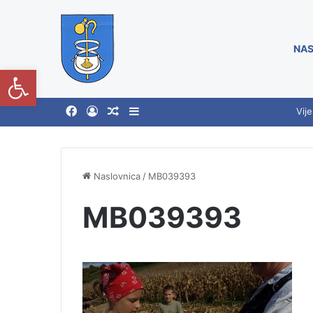
NAS
Open toolbar
Vije
Naslovnica
/
MB039393
MB039393