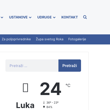
USTANOVE
UDRUGE
KONTAKT
Za poljoprivrednike
Župa svetog Roka
Fotogalerije
Pretraži
24
℃
Luka
36º - 23º
84%