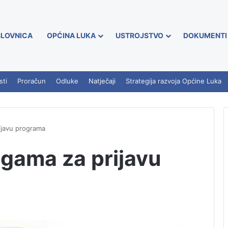
LOVNICA
OPĆINA LUKA
USTROJSTVO
DOKUMENTI
sti
Proračun
Odluke
Natječaji
Strategija razvoja Općine Luka
ijavu programa
ugama za prijavu