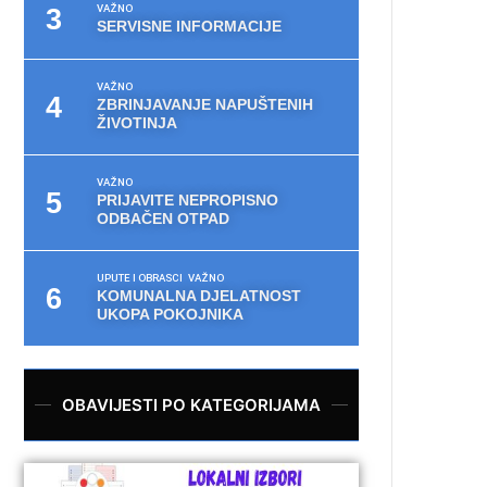
VAŽNO
SERVISNE INFORMACIJE
VAŽNO
ZBRINJAVANJE NAPUŠTENIH
ŽIVOTINJA
VAŽNO
PRIJAVITE NEPROPISNO
ODBAČEN OTPAD
UPUTE I OBRASCI
VAŽNO
KOMUNALNA DJELATNOST
UKOPA POKOJNIKA
OBAVIJESTI PO KATEGORIJAMA