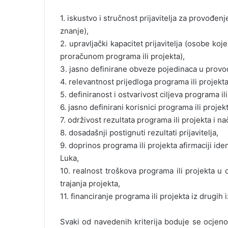
1. iskustvo i stručnost prijavitelja za provođenj
znanje),
2. upravljački kapacitet prijavitelja (osobe k
proračunom programa ili projekta),
3. jasno definirane obveze pojedinaca u provođ
4. relevantnost prijedloga programa ili projekt
5. definiranost i ostvarivost ciljeva programa ili
6. jasno definirani korisnici programa ili projekta
7. održivost rezultata programa ili projekta i 
8. dosadašnji postignuti rezultati prijavitelja,
9. doprinos programa ili projekta afirmaciji id
Luka,
10. realnost troškova programa ili projekta 
trajanja projekta,
11. financiranje programa ili projekta iz drugih 
Svaki od navedenih kriterija boduje se ocjeno