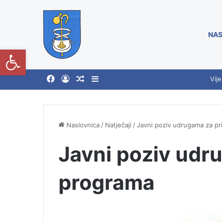
NAS
Open toolbar
Vije
Naslovnica
/
Natječaji
/
Javni poziv udrugama za pr
Javni poziv udr
programa