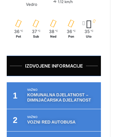
1.12 km/h
Vedro
36
37
38
36
35
℃
℃
℃
℃
℃
Pet
Sub
Ned
Pon
Uto
IZDVOJENE INFORMACIJE
VAŽNO
KOMUNALNA DJELATNOST –
DIMNJAČARSKA DJELATNOST
VAŽNO
VOZNI RED AUTOBUSA